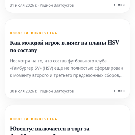
31 июля 2026 г. · Родион Златоустов
1 МИН
НОВОСТИ BUNDESLIGA
Как молодой игрок влияет на планы HSV
по составу
Несмотря на то, что состав футбольного клуба
«Гамбургер SV» (HSV) еще не полностью сформирован
к моменту второго и третьего предсезонных сборов,
последние впечатления позволяют с уверенностью
снять некоторые вопросы, касающиеся его
30 июля 2026 г. · Родион Златоустов
1 МИН
формирования.
НОВОСТИ BUNDESLIGA
Ювентус включается в торг за