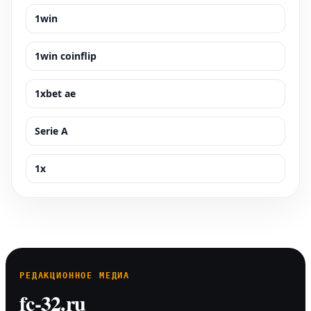
1win
1win coinflip
1xbet ae
Serie A
1x
РЕДАКЦИОННОЕ МЕДИА
fc-32.ru