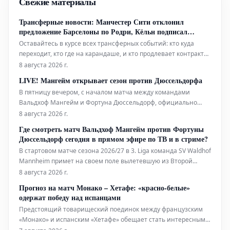
Свежие материалы
Трансферные новости: Манчестер Сити отклонил
предложение Барселоны по Родри, Кёльн подписал
Невеша
Оставайтесь в курсе всех трансферных событий: кто куда
переходит, кто где на карандаше, и кто продлевает контракты?
В нашем трансферном тикете вы найдете самую свежую
8 августа 2026 г.
информацию.
LIVE! Мангейм открывает сезон против Дюссельдорфа
В пятницу вечером, с началом матча между командами
Вальдхоф Мангейм и Фортуна Дюссельдорф, официально
откроется сезон 2026/27 в Третьей Бундеслиге. В этот игровой
8 августа 2026 г.
день мы увидим, как проявит себя клуб, вылетевший из
Где смотреть матч Вальдхоф Мангейм против Фортуны
Второй Бундеслиги, в противостоянии с командой из
Дюссельдорф сегодня в прямом эфире по ТВ и в стриме?
Курпфальца.
В стартовом матче сезона 2026/27 в 3. Liga команда SV Waldhof
Mannheim примет на своем поле вылетевшую из Второй
Бундеслиги команду Fortuna Düsseldorf. Узнайте, где можно
8 августа 2026 г.
посмотреть эту игру сегодня в прямом эфире и бесплатно по
Прогноз на матч Монако – Хетафе: «красно-белые»
телевидению и в онлайн-трансляции.
одержат победу над испанцами
Предстоящий товарищеский поединок между французским
«Монако» и испанским «Хетафе» обещает стать интересным
противостоянием. Несмотря на товарищеский статус матча,