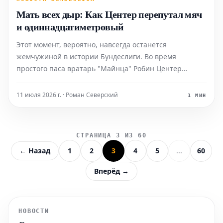
Мать всех дыр: Как Центер перепутал мяч
и одиннадцатиметровый
Этот момент, вероятно, навсегда останется
жемчужиной в истории Бундеслиги. Во время
простого паса вратарь "Майнца" Робин Центер
перепутал мяч с отметкой одиннадцатиметрового
удара, но в последний момент все же сумел
11 июля 2026 г. · Роман Северский
1 МИН
предотвратить пропущенный гол.
СТРАНИЦА 3 ИЗ 60
← Назад
1
2
3
4
5
...
60
Вперёд →
НОВОСТИ