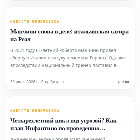
НОВОСТИ BUNDESLIGA
Манчини снова в деле: итальянская сатира
на Реал
В 2021 году 61-летний Роберто Манчини привел
сборную Италии к титулу чемпиона Европы. Однако
впоследствии национальный тренер поставил в
неловкое положение Федерацию футбола. Теперь
Роберто Манчини вернулся из "пустыни" – как
30 июля 2026 г. · Егор Вихрев
1 МИН
четвертый или даже пятый выбор.
НОВОСТИ BUNDESLIGA
Четырехлетний цикл под угрозой? Как
план Инфантино по проведению
Чемпионата мира влияет на болельщиков
Джанни Инфантино продвигает очередной