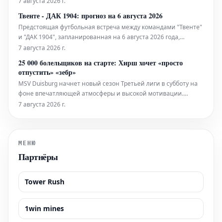
7 августа 2026 г.
обе команды, вероятно, подойдут к игре с полной отдачей,
Твенте - ДАК 1904: прогноз на 6 августа 2026
стремясь продемонстрировать свои лучшие качества и
Предстоящая футбольная встреча между командами "Твенте"
наиграть новые тактичес
и "ДАК 1904", запланированная на 6 августа 2026 года,
обещает быть интересным противостоянием. Детальный
7 августа 2026 г.
анализ и прогнозы на этот матч помогут любителям футбола
25 000 болельщиков на старте: Хирш хочет «просто
сделать информированные ставки. Анализ команд: "Твенте":
отпустить» «зебр»
Г
MSV Duisburg начнет новый сезон Третьей лиги в субботу на
фоне впечатляющей атмосферы и высокой мотивации.
Тренер Дитмар Хирш уже определил стартовый состав.
7 августа 2026 г.
МЕНЮ
Партнёры
Tower Rush
1win mines