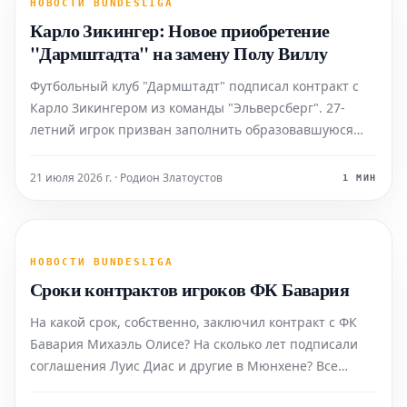
НОВОСТИ BUNDESLIGA
Карло Зикингер: Новое приобретение
"Дармштадта" на замену Полу Виллу
Футбольный клуб "Дармштадт" подписал контракт с
Карло Зикингером из команды "Эльверсберг". 27-
летний игрок призван заполнить образовавшуюся
пустоту после ухода Пола Вилла.
21 июля 2026 г. · Родион Златоустов
1 МИН
НОВОСТИ BUNDESLIGA
Сроки контрактов игроков ФК Бавария
На какой срок, собственно, заключил контракт с ФК
Бавария Михаэль Олисе? На сколько лет подписали
соглашения Луис Диас и другие в Мюнхене? Все
сроки контрактов профессиональных игроков