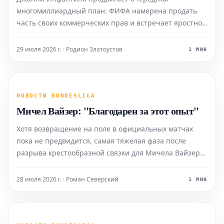
многомиллиардный план: ФИФА намерена продать
часть своих коммерческих прав и встречает яростное
сопротивление. УЕФА, политики и критики выступают
с резкой критикой. Какие последствия угрожают
29 июля 2026 г. · Родион Златоустов
1 МИН
мировому футболу и кто может этому противостоять?
НОВОСТИ BUNDESLIGA
Мичел Вайзер: "Благодарен за этот опыт"
Хотя возвращение на поле в официальных матчах
пока не предвидится, самая тяжелая фаза после
разрыва крестообразной связки для Мичела Вайзера
уже позади. Он подробно рассказал о своем долгом
пути к восстановлению.
28 июля 2026 г. · Роман Северский
1 МИН