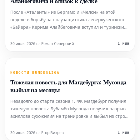
Алайбеговича и близок к сделке
После «Аталанты» из Бергамо и «Челси» на этой
неделе в борьбу за полузащитника леверкузенского
«Байера» Керима Алайбеговича вступил и туринский
«Ювентус». Ожидается, что «Байер 04» получит
трансферный пакет в размере от 35 до 40 миллионов
30 июля 2026 г. · Роман Северский
1 МИН
евро.
НОВОСТИ BUNDESLIGA
Тяжелая новость для Магдебурга: Мусонда
выбыл на месяцы
Незадолго до старта сезона 1. ФК Магдебург получил
тяжелую новость: Лубамбо Мусонда получил разрыв
ахиллова сухожилия на тренировке и выбыл из строя
на длительный срок.
30 июля 2026 г. · Егор Вихрев
1 МИН