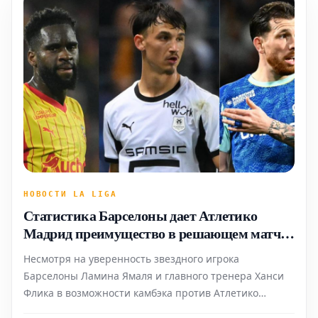
НОВОСТИ LA LIGA
Статистика Барселоны дает Атлетико
Мадрид преимущество в решающем матче
Лиги Чемпионов
Несмотря на уверенность звездного игрока
Барселоны Ламина Ямаля и главного тренера Ханси
Флика в возможности камбэка против Атлетико
Мадрид в четвертьфинале Лиги Чемпионов во