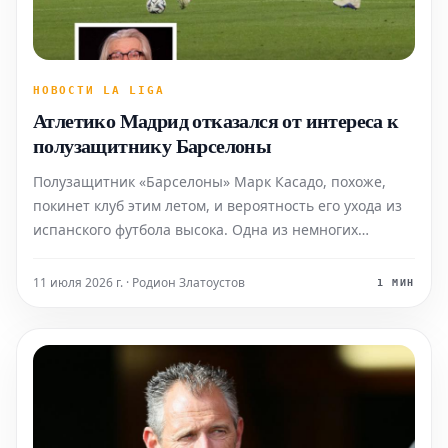
НОВОСТИ LA LIGA
Атлетико Мадрид отказался от интереса к
полузащитнику Барселоны
Полузащитник «Барселоны» Марк Касадо, похоже,
покинет клуб этим летом, и вероятность его ухода из
испанского футбола высока. Одна из немногих
команд, которая могла бы оформить трансфер Касадо,
решила отказаться от своего интереса. 22-летний
11 июля 2026 г. · Родион Златоустов
1 МИН
Касадо стал одним из открытий сезона для «Барсел