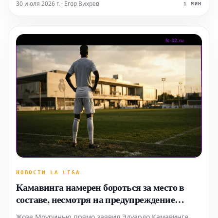
в первом тайме и задавший тон игре для
30 июля 2026 г. · Егор Вихрев
1 МИН
"матрасников". Лукман ведет за собой Два гола
Лукмана стали самым ярк
НОВОСТИ LA LIGA
Камавинга намерен бороться за место в
составе, несмотря на предупреждение
Моуринью в "Реале"
Жозе Моуринью прямо заявил Эдуардо Камавинге,