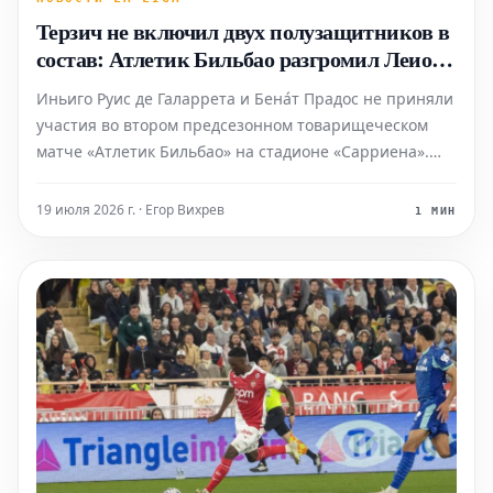
Терзич не включил двух полузащитников в
состав: Атлетик Бильбао разгромил Леиоа
11:0
Иньиго Руис де Галаррета и Бена́т Прадос не приняли
участия во втором предсезонном товарищеческом
матче «Атлетик Бильбао» на стадионе «Сарриена».
Главный тренер Эдин Терзич взял в Леиоа 24 игрока,
но ни одному из этих полузащитников не было
19 июля 2026 г. · Егор Вихрев
1 МИН
предоставлено игрового времени, сообщает Mundo
Deporti