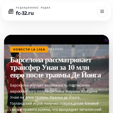
РЕДАКЦИОННОЕ МЕДИА
fc-32.ru
НОВОСТИ LA LIGA
ГЛАВНОЕ
Барселона рассматривает
трансфер Унаи за 10 млн
евро после травмы Де Йонга
Барселона изучает возможность подписания
марокканского полузащитника Жироны Аззедина
Унаи на фоне травмы Френки де Йонга.
Голландский игрок получил повреждение боковой
связки правого колена, что вынуждает каталонский