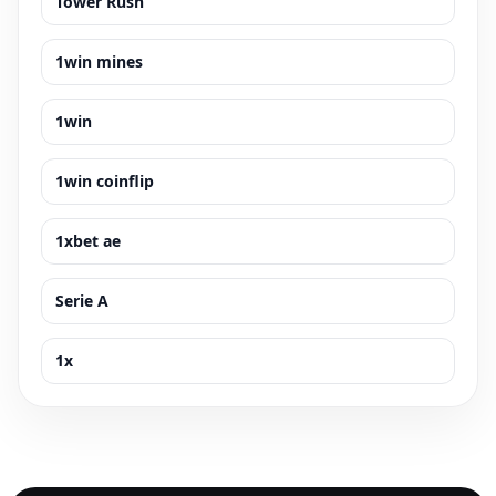
Tower Rush
1win mines
1win
1win coinflip
1xbet ae
Serie A
1x