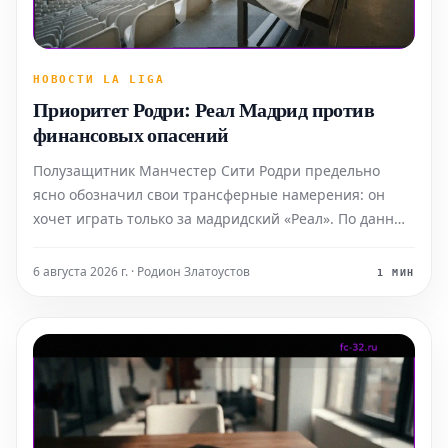
НОВОСТИ LA LIGA
Приоритет Родри: Реал Мадрид против
финансовых опасений
Полузащитник Манчестер Сити Родри предельно
ясно обозначил свои трансферные намерения: он
хочет играть только за мадридский «Реал». По данным
издания Diario AS, недавний интерес со стороны
«Барселоны» не стал для него реальной
6 августа 2026 г. · Родион Златоустов
1 МИН
альтернативой. Испанская газета сообщает, что
игрок, считающийся од