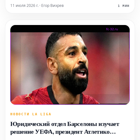
вторник вечером, статистика текущего сезона
11 июля 2026 г. · Егор Вихрев
1 МИН
намекает на то, что задача для каталонцев может
оказаться сложнее, чем каже
НОВОСТИ LA LIGA
Юридический отдел Барселоны изучает
решение УЕФА, президент Атлетико
Мадрид назвал жалобу на газон "ерундой"