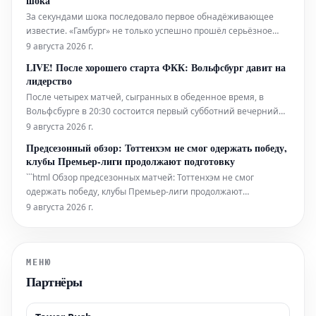
шока
За секундами шока последовало первое обнадёживающее
известие. «Гамбург» не только успешно прошёл серьёзное
испытание в матче против «ОСК Лилль», завершившемся со
9 августа 2026 г.
счётом 2:2, но и добился облегчения в ситуации с Альбертом
LIVE! После хорошего старта ФКК: Вольфсбург давит на
Грёнбеком. Датчанин в начале второй половины игры,
лидерство
казалось, был уведён с по
После четырех матчей, сыгранных в обеденное время, в
Вольфсбурге в 20:30 состоится первый субботний вечерний
матч нового сезона. Клуб, выбывший из Бундеслиги,
9 августа 2026 г.
принимает 1. ФК Кайзерслаутерн. Кто же обеспечит себе
Предсезонный обзор: Тоттенхэм не смог одержать победу,
первые очки?
клубы Премьер-лиги продолжают подготовку
```html Обзор предсезонных матчей: Тоттенхэм не смог
одержать победу, клубы Премьер-лиги продолжают
подготовку Суббота ознаменовалась насыщенной
9 августа 2026 г.
программой предсезонных матчей по всей Европе, где
несколько команд Премьер-лиги использовали последние
недели перед стартом сезона для оттач
МЕНЮ
Партнёры