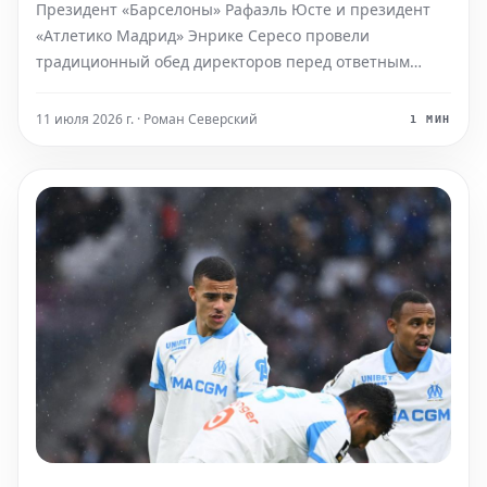
Президент «Барселоны» Рафаэль Юсте и президент
«Атлетико Мадрид» Энрике Сересо провели
традиционный обед директоров перед ответным
матчем четвертьфинала Лиги Чемпионов в Мадриде.
Юсте подтвердил, что «Барселона» изучает решение
11 июля 2026 г. · Роман Северский
1 МИН
УЕФА отклонить их жалобу на непринятое пенальти в
первом матче.