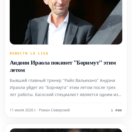
НОВОСТИ LA LIGA
Андони Ираола покинет "Борнмут" этим
летом
Бывший главный тренер "Райо Вальекано" Андони
Ираола уйдет из "Борнмута" этим летом после трех
лет работы. Баскский специалист является одним из
кандидатов на пост главного тренера в "Атлетик
Бильбао" после объявления об уходе Эрнесто
11 июля 2026 г. · Роман Северский
1 МИН
Вальверде в конце сезона. Ираола называл
Вальверде сво