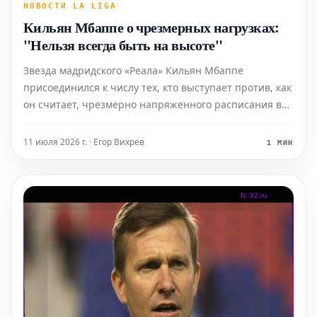
НОВОСТИ LA LIGA
Кильян Мбаппе о чрезмерных нагрузках:
"Нельзя всегда быть на высоте"
Звезда мадридского «Реала» Кильян Мбаппе
присоединился к числу тех, кто выступает против, как
он считает, чрезмерно напряженного расписания в
современном футболе. С появлением новых турниров
и расширением существующих, ведущие игроки
11 июля 2026 г. · Егор Вихрев
1 МИН
вынуждены проводить на поле на пять-десять игр
больше, чем в