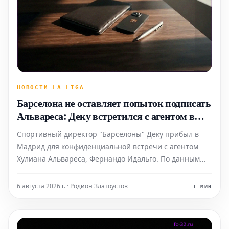
НОВОСТИ LA LIGA
Барселона не оставляет попыток подписать
Альвареса: Деку встретился с агентом в
Мадриде
Спортивный директор "Барселоны" Деку прибыл в
Мадрид для конфиденциальной встречи с агентом
Хулиана Альвареса, Фернандо Идальго. По данным
издания Sport, эта встреча была направлена на
дальнейшую доработку стратегии по трансферу,
6 августа 2026 г. · Родион Златоустов
1 МИН
который остается абсолютным приоритетом для
каталонского клуба этим