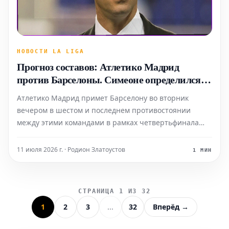
НОВОСТИ LA LIGA
Прогноз составов: Атлетико Мадрид
против Барселоны. Симеоне определился с
основой, Флик в сомнениях.
Атлетико Мадрид примет Барселону во вторник
вечером в шестом и последнем противостоянии
между этими командами в рамках четвертьфинала
Лиги Чемпионов. Мадридский клуб имеет
преимущество в два мяча после первого матча. Диего
11 июля 2026 г. · Родион Златоустов
1 МИН
Симеоне, похоже, определился со своим стартовым
составом, тогда как Ханс
СТРАНИЦА 1 ИЗ 32
1
2
3
...
32
Вперёд →