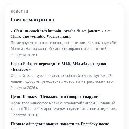
НОВОСТИ
Свежие материалы
« C'est un coach très humain, proche de ses joueurs » : au
Mans, une véritable Videira mania
После двух успешных сезонов, которые привели команду «Ле-
Ман» из Национальной лиги к возвращению в высший
дивизион, Лигу 1, главный тренер Патрик Видейра остался в
9 августа 2026 г.
клубе, несмотря на предложения от других команд. В городе
Серхи Роберто переходит в MLS, Мбамба арендован
наблюдается настоящий ажиотаж вокруг его фигуры,
«Байером»
известный как «Videira m
Оставайтесь в курсе последних событий в мире футбола! В
нашей подборке трансферных новостей мы расскажем, кто
куда переходит, о каких переходах ведутся переговоры и кто
9 августа 2026 г.
продлевает контракты. Все актуальные слухи и переходы
Цели Шальке: "Неважно, что говорят снаружи"
собраны здесь, чтобы вы ничего не пропустили.
После товарищеского матча с "Аталантой" игроки и главный
тренер "Шальке" Мирон Муслич поделились своим видением
амбиций клуба на текущий сезон и предстоящей встречи с
9 августа 2026 г.
мадридским "Реалом".
Первые обнадёживающие новости по Грёнбеку после