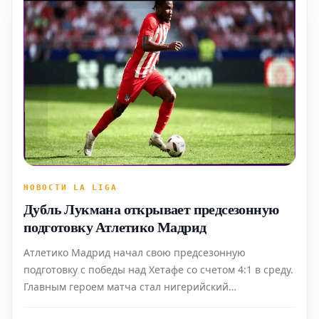
НОВОСТИ LA LIGA
Дубль Лукмана открывает предсезонную
подготовку Атлетико Мадрид
Атлетико Мадрид начал свою предсезонную
подготовку с победы над Хетафе со счетом 4:1 в среду.
Главным героем матча стал нигерийский
нападающий Адемола Лукман, оформивший два гола