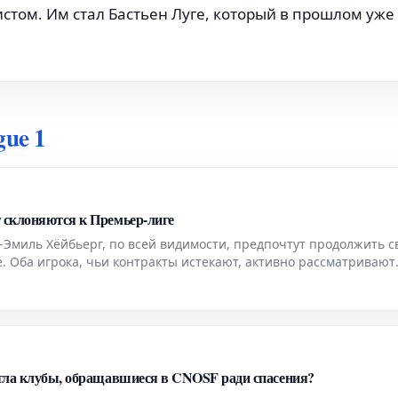
том. Им стал Бастьен Луге, который в прошлом уже
gue 1
 склоняются к Премьер-лиге
-Эмиль Хёйбьерг, по всей видимости, предпочтут продолжить 
. Оба игрока, чьи контракты истекают, активно рассматривают
о дивизиона Англии. Информация об их предпочтениях поступ
игла клубы, обращавшиеся в CNOSF ради спасения?