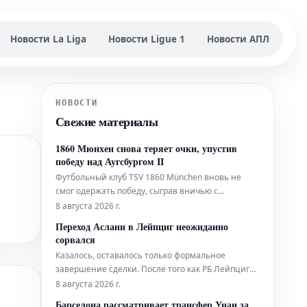
Новости La Liga
Новости Ligue 1
Новости АПЛ
НОВОСТИ
Свежие материалы
1860 Мюнхен снова теряет очки, упустив
победу над Аугсбургом II
Футбольный клуб TSV 1860 München вновь не
смог одержать победу, сыграв вничью с
командой FC Augsburg II в пятницу вечером.
8 августа 2026 г.
После многообещающего начала матча, "львы"
Переход Аслани в Лейпциг неожиданно
упустили контроль над игрой к концу первого
сорвался
тайма, что позволило аугсбургцам совершить
Казалось, оставалось только формальное
камбэк.
завершение сделки. После того как РБ Лейпциг
официально оформил переход Яна Диоманде в
8 августа 2026 г.
Мадрид, путь для Фиcника Аслани из
Барселона рассматривает трансфер Унаи за