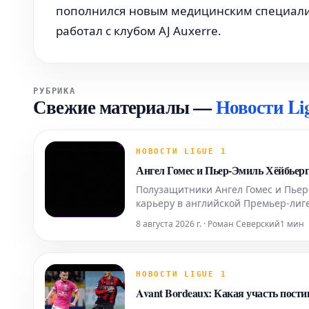
пополнился новым медицинским специалис
работал с клубом AJ Auxerre.
РУБРИКА
Свежие материалы
—
Новости Li
НОВОСТИ LIGUE 1
Ангел Гомес и Пьер-Эмиль Хёйбьерг
Полузащитники Ангел Гомес и Пьер
карьеру в английской Премьер-лиге
варианты перехода в клубы высшег
8 августа 2026 г. · Роман Северский
1 мин
осведомленных
НОВОСТИ LIGUE 1
Avant Bordeaux: Какая участь пост