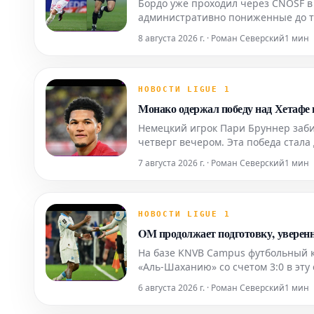
Бордо уже проходил через CNOSF в 
административно пониженные до т
трудностей, Жиронденцы из Бордо
8 августа 2026 г. · Роман Северский
1 мин
федерацией (F
НОВОСТИ LIGUE 1
Монако одержал победу над Хетафе 
Немецкий игрок Пари Бруннер забил
четверг вечером. Эта победа стала
Удаление Кристиана Мависсы на 78
7 августа 2026 г. · Роман Северский
1 мин
НОВОСТИ LIGUE 1
OM продолжает подготовку, увере
На базе KNVB Campus футбольный к
«Аль-Шаханию» со счетом 3:0 в эт
оставшихся предсезонных матчах п
6 августа 2026 г. · Роман Северский
1 мин