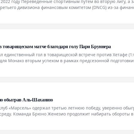
2022 году Переведенные спортивным путем во вторую лигу, а 
ретьего дивизиона финансовым комитетом (DNCG) из-за финан
 были спасены в последний момент Французской футбольной
в товарищеском матче благодаря голу Пари Бруннера
 единственный гол в товарищеской встрече против Хетафе (1:0
 для Монако вторым успехом в рамках предсезонной подготовки
-й минуте матча не повлияло на итоговый результат.
нно обыграв Аль-Шаханию
луб «Марсель» одержал третью летнюю победу, уверенно обыг
у среду. Команда Брюно Женезио продолжит набирать обороты в
еред возобновлением игр Лиги 1.