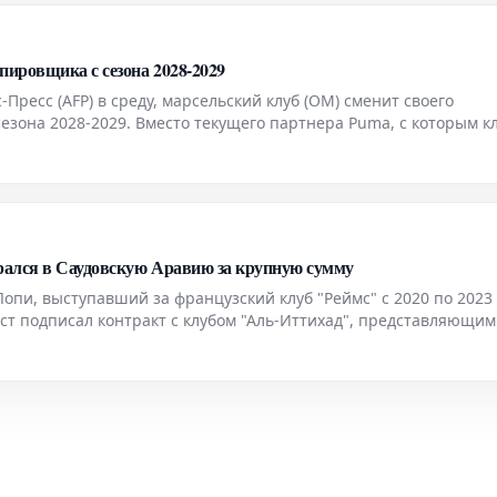
пировщика с сезона 2028-2029
-Пресс (AFP) в среду, марсельский клуб (OM) сменит своего
сезона 2028-2029. Вместо текущего партнера Puma, с которым к
 будет работать с Adidas.
н
рался в Саудовскую Аравию за крупную сумму
пи, выступавший за французский клуб "Реймс" с 2020 по 2023 
ст подписал контракт с клубом "Аль-Иттихад", представляющим
рал в испанской Сегунде за "Альмерию". Сумма трансфера