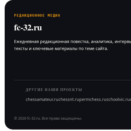
РЕДАКЦИОННОЕ МЕДИА
fc-32.ru
Ежедневная редакционная повестка, аналитика, интерв
тексты и ключевые материалы по теме сайта.
ДРУГИЕ НАШИ ПРОЕКТЫ
chessamateur.ru
chessnt.ru
permchess.ru
schoolvic.ru
©
2026
fc-32.ru
.
Все права защищены.