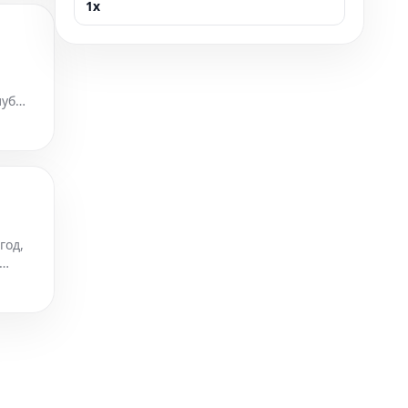
1x
луб
год,