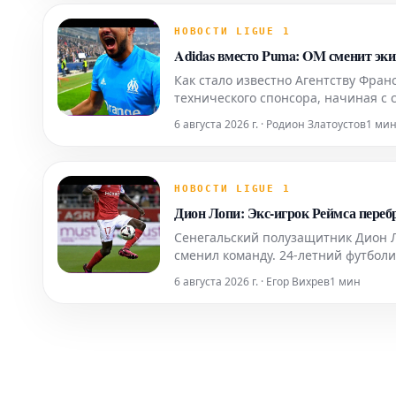
НОВОСТИ LIGUE 1
Adidas вместо Puma: OM сменит эки
Как стало известно Агентству Франс
технического спонсора, начиная с 
сотрудничает с 2018 года, OM вновь
6 августа 2026 г. · Родион Златоустов
1 ми
НОВОСТИ LIGUE 1
Дион Лопи: Экс-игрок Реймса переб
Сенегальский полузащитник Дион Ло
сменил команду. 24-летний футболи
Саудовскую Аравию. До этого он иг
6 августа 2026 г. · Егор Вихрев
1 мин
оценивается