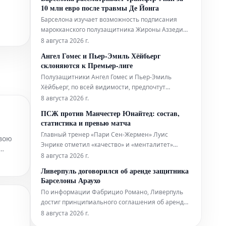
Хоффенхайма должен был быть открыт. Однако,
10 млн евро после травмы Де Йонга
он остается в TSG.
Барселона изучает возможность подписания
марокканского полузащитника Жироны Аззедина
Унаи на фоне травмы Френки де Йонга.
8 августа 2026 г.
Голландский игрок получил повреждение
Ангел Гомес и Пьер-Эмиль Хёйбьерг
боковой связки правого колена, что вынуждает
склоняются к Премьер-лиге
каталонский клуб пересмотреть свои
Полузащитники Ангел Гомес и Пьер-Эмиль
трансферные планы. Травма Де Йонга требует
Хёйбьерг, по всей видимости, предпочтут
поиска
продолжить свою карьеру в английской Премьер-
8 августа 2026 г.
лиге. Оба игрока, чьи контракты истекают,
ПСЖ против Манчестер Юнайтед: состав,
активно рассматривают варианты перехода в
статистика и превью матча
клубы высшего дивизиона Англии. Информация
Главный тренер «Пари Сен-Жермен» Луис
об их предпочтениях поступила из
свою
Энрике отметил «качество» и «менталитет»
осведомленных
своих воспитанников, готовясь ко второму
8 августа 2026 г.
ила из
товарищескому матчу без многих своих
Ливерпуль договорился об аренде защитника
основных игроков. Чемпионы Лиги чемпионов
Барселоны Араухо
встретятся с «Манчестер Юнайтед» в Гётеборге.
По информации Фабрицио Романо, Ливерпуль
В среду ПСЖ уступил «Мальорке» со
достиг принципиального соглашения об аренде
Рональда Араухо из Барселоны. Это решение
8 августа 2026 г.
стало ответом на серьезные кадровые проблемы