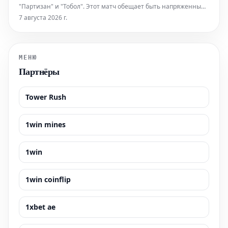
"Партизан" и "Тобол". Этот матч обещает быть напряженным,
учитывая потенциал обеих команд. Эксперты прогнозируют,
7 августа 2026 г.
что вероятность победы одной из сторон оценивается
коэффициентом 1.89. Для более точного предсказания исхода
игры нео
МЕНЮ
Партнёры
Tower Rush
1win mines
1win
1win coinflip
1xbet ae