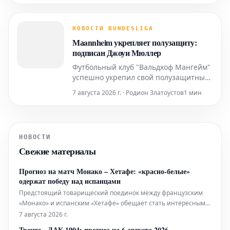
длительным отсутствием одного из
своих ключевых игроков.
НОВОСТИ BUNDESLIGA
Маannheim укрепляет полузащиту:
подписан Джоуи Мюллер
Футбольный клуб "Вальдхоф Мангейм"
успешно укрепил свой полузащитный
потенциал, подписав контракт с
7 августа 2026 г. · Родион Златоустов
1 мин
Джоуи Мюллером. 25-летний игрок,
ранее выступавший в Региональной
лиге Запад Германии, переходит в
команду из нидерландского клуба
НОВОСТИ
"Рода" (Roda JC Kerkrade).
Свежие материалы
Прогноз на матч Монако – Хетафе: «красно-белые»
одержат победу над испанцами
Предстоящий товарищеский поединок между французским
«Монако» и испанским «Хетафе» обещает стать интересным
противостоянием. Несмотря на товарищеский статус матча,
7 августа 2026 г.
обе команды, вероятно, подойдут к игре с полной отдачей,
Твенте - ДАК 1904: прогноз на 6 августа 2026