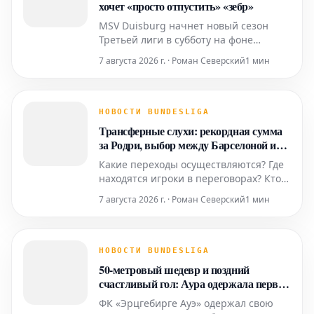
хочет «просто отпустить» «зебр»
MSV Duisburg начнет новый сезон
Третьей лиги в субботу на фоне
впечатляющей атмосферы и высокой
7 августа 2026 г. · Роман Северский
1 мин
мотивации. Тренер Дитмар Хирш уже
определил стартовый состав.
НОВОСТИ BUNDESLIGA
Трансферные слухи: рекордная сумма
за Родри, выбор между Барселоной и
Реалом
Какие переходы осуществляются? Где
находятся игроки в переговорах? Кто
продлевает контракты? В нашем
7 августа 2026 г. · Роман Северский
1 мин
трансферном тиктоке вы всегда будете
в курсе событий.
НОВОСТИ BUNDESLIGA
50-метровый шедевр и поздний
счастливый гол: Аура одержала первую
домашнюю победу в 2026 году
ФК «Эрцгебирге Ауэ» одержал свою