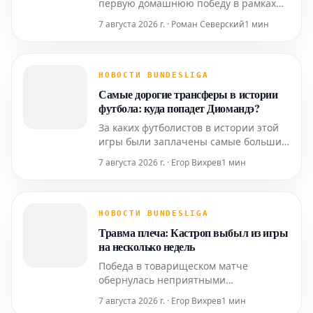
первую домашнюю победу в рамках
лиги в 2026 году. В завершающем
7 августа 2026 г. · Роман Северский
1 мин
матче 3-го тура Региональной лиги
Северо-Восток «Фиалки» с трудом
одолели БФК «Динамо» со счетом 3:2.
Началом победного матча стал гол-
НОВОСТИ BUNDESLIGA
шедевр.
Самые дорогие трансферы в истории
футбола: куда попадет Диомандэ?
За каких футболистов в истории этой
игры были заплачены самые большие
трансферные суммы? Актуальное
7 августа 2026 г. · Егор Вихрев
1 мин
положение дел...
НОВОСТИ BUNDESLIGA
Травма плеча: Кастроп выбыл из игры
на несколько недель
Победа в товарищеском матче
обернулась неприятными
последствиями: "Боруссия"
7 августа 2026 г. · Егор Вихрев
1 мин
Менхенгладбах вновь столкнулась с