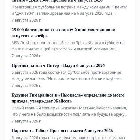
стремясь продемонстрировать свои лучшие качества и
Предстоящая футбольная встреча между командами "Твенте"
наиграть новые тактичес
и "ДАК 1904", запланированная на 6 августа 2026 года,
обещает быть интересным противостоянием. Детальный
7 августа 2026 г.
анализ и прогнозы на этот матч помогут любителям футбола
25 000 болельщиков на старте: Хирш хочет «просто
сделать информированные ставки. Анализ команд: "Твенте":
отпустить» «зебр»
Г
MSV Duisburg начнет новый сезон Третьей лиги в субботу на
фоне впечатляющей атмосферы и высокой мотивации.
Тренер Дитмар Хирш уже определил стартовый состав.
7 августа 2026 г.
Прогноз на матч Интер - Вадуц 6 августа 2026
6 августа 2026 года состоится футбольное противостояние
между миланским "Интером" и лихтенштейнским клубом
"Вадуц". Этот матч, несмотря на кажущуюся разницу в классе
7 августа 2026 г.
команд, может преподнести сюрпризы. "Интер", как правило,
Будущее Гимарайнса в «Ньюкасле» определено до моего
является одним из фаворитов любых турниров, в которых
прихода, утверждает Жайссль
принимает у
Новый главный тренер «Ньюкасла» Маттиас Жайссль заявил,
что у него не было возможности повлиять на будущее Бруну
Гимарайнса. По словам Жайссля, решение о дальнейшей
7 августа 2026 г.
судьбе бразильского полузащитника было принято еще до его
Партизан - Тобол: Прогноз на матч 6 августа 2026
вступления в должность наставника команды. Таким образом,
6 августа 2026 года на футбольном поле встретятся команды
тре