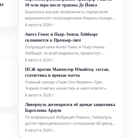
Хоффенхайма должен был быть открыт. Однако,
ом
10 млн евро после травмы Де Йонга
он остается в TSG.
Барселона изучает возможность подписания
марокканского полузащитника Жироны Аззедина
Унаи на фоне травмы Френки де Йонга.
8 августа 2026 г.
Голландский игрок получил повреждение
Ангел Гомес и Пьер-Эмиль Хёйбьерг
боковой связки правого колена, что вынуждает
склоняются к Премьер-лиге
каталонский клуб пересмотреть свои
Полузащитники Ангел Гомес и Пьер-Эмиль
трансферные планы. Травма Де Йонга требует
Хёйбьерг, по всей видимости, предпочтут
поиска
продолжить свою карьеру в английской Премьер-
8 августа 2026 г.
лиге. Оба игрока, чьи контракты истекают,
ПСЖ против Манчестер Юнайтед: состав,
активно рассматривают варианты перехода в
статистика и превью матча
клубы высшего дивизиона Англии. Информация
Главный тренер «Пари Сен-Жермен» Луис
об их предпочтениях поступила из
Энрике отметил «качество» и «менталитет»
осведомленных
своих воспитанников, готовясь ко второму
8 августа 2026 г.
товарищескому матчу без многих своих
Ливерпуль договорился об аренде защитника
основных игроков. Чемпионы Лиги чемпионов
Барселоны Араухо
встретятся с «Манчестер Юнайтед» в Гётеборге.
По информации Фабрицио Романо, Ливерпуль
В среду ПСЖ уступил «Мальорке» со
достиг принципиального соглашения об аренде
Рональда Араухо из Барселоны. Это решение
8 августа 2026 г.
стало ответом на серьезные кадровые проблемы