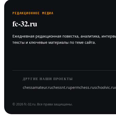
РЕДАКЦИОННОЕ МЕДИА
fc-32.ru
Ежедневная редакционная повестка, аналитика, интерв
тексты и ключевые материалы по теме сайта.
ДРУГИЕ НАШИ ПРОЕКТЫ
chessamateur.ru
chessnt.ru
permchess.ru
schoolvic.ru
©
2026
fc-32.ru
.
Все права защищены.