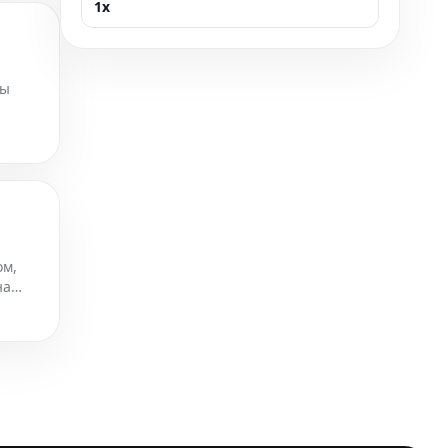
1x
пы
ом,
на