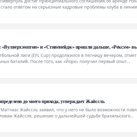
Ливерпуль достиг принципиального соглашения об аренде Рон
 стало ответом на серьезные кадровые проблемы клуба в линии
ухода игроков. Сообщается, что устное соглашение между клуб
н
: «Вулверхэмптон» и «Стивенейдж» прошли дальше, «Рексэм» 
тбольной лиги (EFL Cup) продолжился в пятницу вечером, отме
ых баталий. После того, как «Йорк» получил первый опыт
 «Бристоль Сити» выбыл из турнира ранее на неделе, внимание
пределено до моего прихода, утверждает Жайссль
Маттиас Жайссль заявил, что у него не было возможности пов
словам Жайссля, решение о дальнейшей судьбе бразильского
о его вступления в должность наставника команды. Таким обра