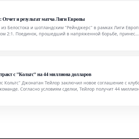
с: Отчет и результат матча Лиги Европы
 из Белостока и шотландским "Рейнджерс" в рамках Лиги Евро
том 2:1. Поединок, прошедший в напряженной борьбе, принес
ов. "Ягеллония" продемонстрировала уверенную игру, сумев
ракт с "Кольтс" на 44 миллиона долларов
 Кольтс" Джонатан Тейлор заключил новое соглашение с клуб
команде. Согласно условиям сделки, Тейлор получит 44 миллио
ние контракта, которое, как ожидается, обеспеч