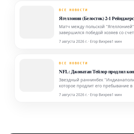
ВСЕ НОВОСТИ
Ягеллония (Белосток) 2-1 Рейнджер
Матч между польской "Ягеллонией"
завершился победой хозяев со сче
болельщикам немало острых момент
7 августа 2026 г. · Егор Вихрев
1 мин
переломить ход вс
ВСЕ НОВОСТИ
NFL: Джонатан Тейлор продлил конт
Звездный раннинбек "Индианаполис
которое продлит его пребывание в 
долларов. Это долгожданное продле
7 августа 2026 г. · Егор Вихрев
1 мин