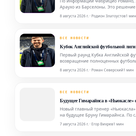
По информации Фабрицио Романо, 
Араухо из Барселоны. Это решение
обороны, возникшие из-за травм и 
8 августа 2026 г. · Родион Златоустов
1 ми
достигнут
ВСЕ НОВОСТИ
Кубок Английской футбольной лиги
Первый раунд Кубка Английской фу
возвращение полноценных футбольн
выступлений в Футбольной лиге, а
8 августа 2026 г. · Роман Северский
1 мин
болельщиков было прикова
ВСЕ НОВОСТИ
Будущее Гимарайнса в «Ньюкасле» о
Новый главный тренер «Ньюкасла» 
на будущее Бруну Гимарайнса. По 
полузащитника было принято еще д
7 августа 2026 г. · Егор Вихрев
1 мин
тре