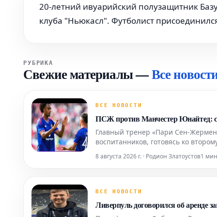
20-летний ивуарийский полузащитник Баз
клуба "Ньюкасл". Футболист присоединилс
РУБРИКА
Свежие материалы
—
Все новост
ВСЕ НОВОСТИ
ПСЖ против Манчестер Юнайтед: со
Главный тренер «Пари Сен-Жермен»
воспитанников, готовясь ко втором
Чемпионы Лиги чемпионов встретят
8 августа 2026 г. · Родион Златоустов
1 ми
«Мальорке» со
ВСЕ НОВОСТИ
Ливерпуль договорился об аренде 