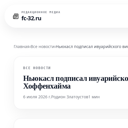
РЕДАКЦИОННОЕ МЕДИА
fc-32.ru
Главная
›
Все новости
›
Ньюкасл подписал ивуарийского ви
ВСЕ НОВОСТИ
Ньюкасл подписал ивуарийског
Хоффенхайма
6 июля 2026 г.
Родион Златоустов
1 мин