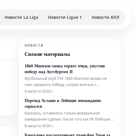
Новости La Liga
Новости Ligue 1
Новости АПЛ
НОВОСТИ
Свежие материалы
1860 Мюнхен снова теряет очки, упустив
победу над Аугсбургом II
Футбольный клуб TSV 1860 München вновь не
смог одержать победу, сыграв вничью с
командой FC Augsburg II в пятницу вечером.
8 августа 2026 г.
После многообещающего начала матча, "львы"
Переход Аслани в Лейпциг неожиданно
упустили контроль над игрой к концу первого
сорвался
тайма, что позволило аугсбургцам совершить
Казалось, оставалось только формальное
камбэк.
завершение сделки. После того как РБ Лейпциг
официально оформил переход Яна Диоманде в
8 августа 2026 г.
Мадрид, путь для Фиcника Аслани из
Барселона рассматривает трансфер Унаи за