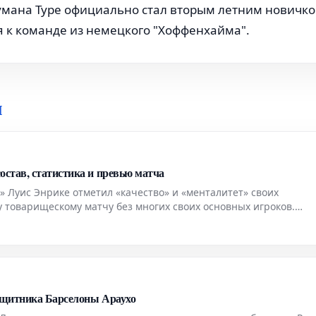
умана Туре официально стал вторым летним новичк
я к команде из немецкого "Хоффенхайма".
и
став, статистика и превью матча
 Луис Энрике отметил «качество» и «менталитет» своих
у товарищескому матчу без многих своих основных игроков.
ся с «Манчестер Юнайтед» в Гётеборге. В среду ПСЖ уступил
н
защитника Барселоны Араухо