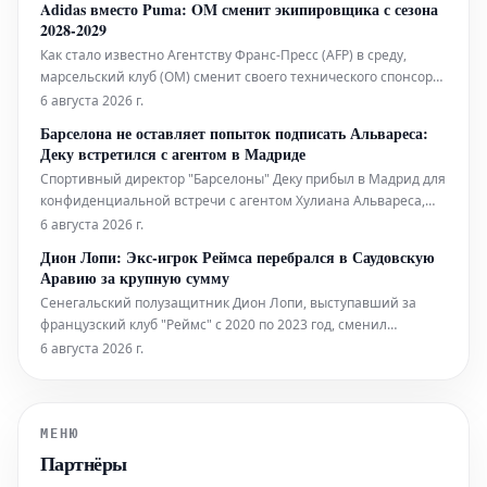
Adidas вместо Puma: OM сменит экипировщика с сезона
реальной альтернативой. Испанская газета сообщает, что
2028-2029
игрок, считающийся од
Как стало известно Агентству Франс-Пресс (AFP) в среду,
марсельский клуб (OM) сменит своего технического спонсора,
начиная с сезона 2028-2029. Вместо текущего партнера Puma,
6 августа 2026 г.
с которым клуб сотрудничает с 2018 года, OM вновь будет
Барселона не оставляет попыток подписать Альвареса:
работать с Adidas.
Деку встретился с агентом в Мадриде
Спортивный директор "Барселоны" Деку прибыл в Мадрид для
конфиденциальной встречи с агентом Хулиана Альвареса,
Фернандо Идальго. По данным издания Sport, эта встреча
6 августа 2026 г.
была направлена на дальнейшую доработку стратегии по
Дион Лопи: Экс-игрок Реймса перебрался в Саудовскую
трансферу, который остается абсолютным приоритетом для
Аравию за крупную сумму
каталонского клуба этим
Сенегальский полузащитник Дион Лопи, выступавший за
французский клуб "Реймс" с 2020 по 2023 год, сменил
команду. 24-летний футболист подписал контракт с клубом
6 августа 2026 г.
"Аль-Иттихад", представляющим Саудовскую Аравию. До этого
он играл в испанской Сегунде за "Альмерию". Сумма
трансфера оценивается
МЕНЮ
Партнёры