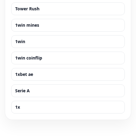
Tower Rush
1win mines
1win
1win coinflip
1xbet ae
Serie A
1x