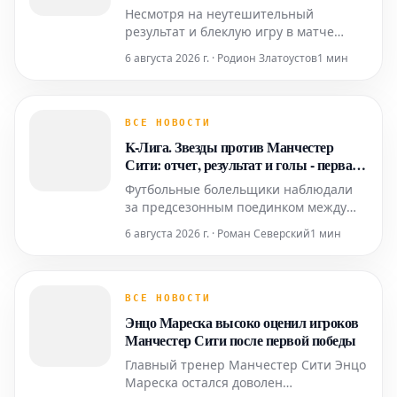
Несмотря на неутешительный
результат и блеклую игру в матче
против Ювентуса, который состоялся
6 августа 2026 г. · Родион Златоустов
1 мин
на стадионе Кай Так в Гонконге,
главный тренер Челси Маркос Алонсо
выразил уверенность в прогрессе
команды. Единственный гол в этой
ВСЕ НОВОСТИ
встрече забил Эдон Жегрова, что и
K-Лига. Звезды против Манчестер
принесло победу туринскому клубу.
Сити: отчет, результат и голы - первая
победа Марески
Футбольные болельщики наблюдали
за предсезонным поединком между
сборной звезд K-Лиги и действующим
6 августа 2026 г. · Роман Северский
1 мин
чемпионом английской Премьер-лиги,
Манчестер Сити. Матч завершился со
счетом 3:1 в пользу "горожан",
одержавших первую победу под
ВСЕ НОВОСТИ
руководством нового главного тренера
Энцо Мареска высоко оценил игроков
Энцо Марески. Игра, про
Манчестер Сити после первой победы
Главный тренер Манчестер Сити Энцо
Мареска остался доволен