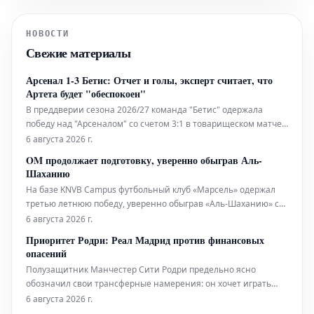
НОВОСТИ
Свежие материалы
Арсенал 1-3 Бетис: Отчет и голы, эксперт считает, что
Артета будет "обеспокоен"
В преддверии сезона 2026/27 команда "Бетис" одержала
победу над "Арсеналом" со счетом 3:1 в товарищеском матче.
Игра, которая, по всей видимости, была частью
6 августа 2026 г.
подготовительного этапа к сезону 2026/27, принесла
OM продолжает подготовку, уверенно обыграв Аль-
неутешительный результат для "Арсенала". Испанский клуб
Шаханию
"Бетис" показал более ув
На базе KNVB Campus футбольный клуб «Марсель» одержал
третью летнюю победу, уверенно обыграв «Аль-Шаханию» со
счетом 3:0 в эту среду. Команда Брюно Женезио продолжит
6 августа 2026 г.
набирать обороты в двух оставшихся предсезонных матчах
Приоритет Родри: Реал Мадрид против финансовых
перед возобновлением игр Лиги 1.
опасений
Полузащитник Манчестер Сити Родри предельно ясно
обозначил свои трансферные намерения: он хочет играть
только за мадридский «Реал». По данным издания Diario AS,
6 августа 2026 г.
недавний интерес со стороны «Барселоны» не стал для него