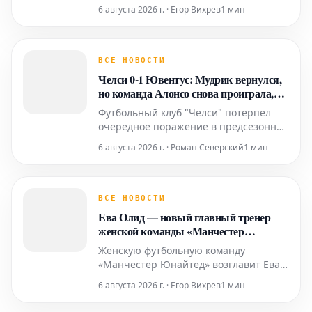
выступлением своей команды в
6 августа 2026 г. · Егор Вихрев
1 мин
предсезонной победе над сборной
звезд К-лиги.
ВСЕ НОВОСТИ
Челси 0-1 Ювентус: Мудрик вернулся,
но команда Алонсо снова проиграла,
пре-сизонные проблемы продолжаются
Футбольный клуб "Челси" потерпел
очередное поражение в предсезонной
подготовке, уступив "Ювентусу" со
6 августа 2026 г. · Роман Северский
1 мин
счетом 0-1 на стадионе Кай Так в
Гонконге. Единственный гол в матче
забил Эдон Жегрова. Несмотря на
возвращение на поле украинского
ВСЕ НОВОСТИ
полузащитника Михаила Мудрика,
Ева Олид — новый главный тренер
команда под руководством
женской команды «Манчестер
Юнайтед»
Женскую футбольную команду
«Манчестер Юнайтед» возглавит Ева
Олид. Она займет пост главного
6 августа 2026 г. · Егор Вихрев
1 мин
тренера, сменив на этой должности
Марка Скиннера.