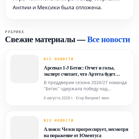
Англии и Мексики была отложена.
РУБРИКА
Свежие материалы
—
Все новости
ВСЕ НОВОСТИ
Арсенал 1-3 Бетис: Отчет и голы,
эксперт считает, что Артета будет
"обеспокоен"
В преддверии сезона 2026/27 команда
"Бетис" одержала победу над
"Арсеналом" со счетом 3:1 в
6 августа 2026 г. · Егор Вихрев
1 мин
товарищеском матче. Игра, которая,
по всей видимости, была частью
подготовительного этапа к сезону
2026/27, принесла неутешительный
ВСЕ НОВОСТИ
результат для "Арсенала". Испанский
Алонсо: Челси прогрессирует, несмотря
клуб "Бетис" показал более ув
на поражение от Ювентуса