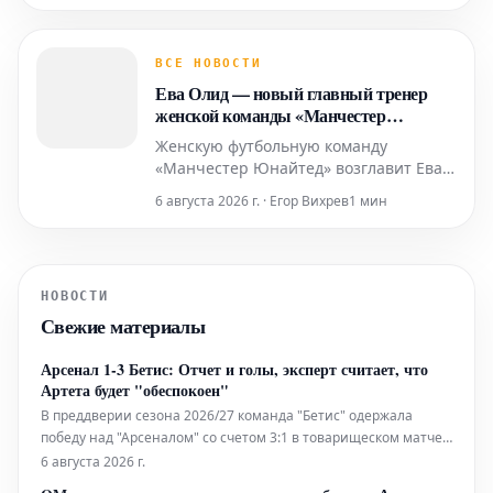
Гонконге. Единственный гол в матче
забил Эдон Жегрова. Несмотря на
возвращение на поле украинского
ВСЕ НОВОСТИ
полузащитника Михаила Мудрика,
Ева Олид — новый главный тренер
команда под руководством
женской команды «Манчестер
Юнайтед»
Женскую футбольную команду
«Манчестер Юнайтед» возглавит Ева
Олид. Она займет пост главного
6 августа 2026 г. · Егор Вихрев
1 мин
тренера, сменив на этой должности
Марка Скиннера.
НОВОСТИ
Свежие материалы
Арсенал 1-3 Бетис: Отчет и голы, эксперт считает, что
Артета будет "обеспокоен"
В преддверии сезона 2026/27 команда "Бетис" одержала
победу над "Арсеналом" со счетом 3:1 в товарищеском матче.
Игра, которая, по всей видимости, была частью
6 августа 2026 г.
подготовительного этапа к сезону 2026/27, принесла