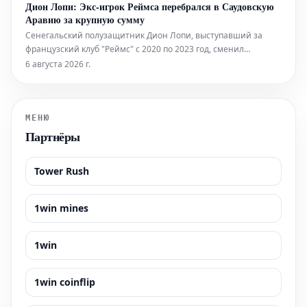
Дион Лопи: Экс-игрок Реймса перебрался в Саудовскую
трансферу, который остается абсолютным приоритетом для
Аравию за крупную сумму
каталонского клуба этим
Сенегальский полузащитник Дион Лопи, выступавший за
французский клуб "Реймс" с 2020 по 2023 год, сменил
команду. 24-летний футболист подписал контракт с клубом
6 августа 2026 г.
"Аль-Иттихад", представляющим Саудовскую Аравию. До этого
он играл в испанской Сегунде за "Альмерию". Сумма
трансфера оценивается
МЕНЮ
Партнёры
Tower Rush
1win mines
1win
1win coinflip