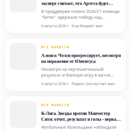
эксперт считает, что Артета будет
"обеспокоен"
В преддверии сезона 2026/27 команда
"Бетис" одержала победу над
"Арсеналом" со счетом 3:1 в
6 августа 2026 г. · Егор Вихрев
1 мин
товарищеском матче. Игра, которая,
по всей видимости, была частью
подготовительного этапа к сезону
2026/27, принесла неутешительный
ВСЕ НОВОСТИ
результат для "Арсенала". Испанский
Алонсо: Челси прогрессирует, несмотря
клуб "Бетис" показал более ув
на поражение от Ювентуса
Несмотря на неутешительный
результат и блеклую игру в матче
против Ювентуса, который состоялся
6 августа 2026 г. · Родион Златоустов
1 мин
на стадионе Кай Так в Гонконге,
главный тренер Челси Маркос Алонсо
выразил уверенность в прогрессе
команды. Единственный гол в этой
ВСЕ НОВОСТИ
встрече забил Эдон Жегрова, что и
K-Лига. Звезды против Манчестер
принесло победу туринскому клубу.
Сити: отчет, результат и голы - первая
победа Марески
Футбольные болельщики наблюдали