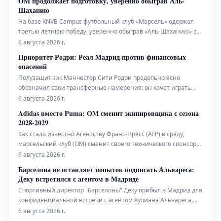
OM продолжает подготовку, уверенно обыграв Аль-
неутешительный результат для "Арсенала". Испанский клуб
Шаханию
"Бетис" показал более ув
На базе KNVB Campus футбольный клуб «Марсель» одержал
третью летнюю победу, уверенно обыграв «Аль-Шаханию» со
счетом 3:0 в эту среду. Команда Брюно Женезио продолжит
6 августа 2026 г.
набирать обороты в двух оставшихся предсезонных матчах
Приоритет Родри: Реал Мадрид против финансовых
перед возобновлением игр Лиги 1.
опасений
Полузащитник Манчестер Сити Родри предельно ясно
обозначил свои трансферные намерения: он хочет играть
только за мадридский «Реал». По данным издания Diario AS,
6 августа 2026 г.
недавний интерес со стороны «Барселоны» не стал для него
Adidas вместо Puma: OM сменит экипировщика с сезона
реальной альтернативой. Испанская газета сообщает, что
2028-2029
игрок, считающийся од
Как стало известно Агентству Франс-Пресс (AFP) в среду,
марсельский клуб (OM) сменит своего технического спонсора,
начиная с сезона 2028-2029. Вместо текущего партнера Puma,
6 августа 2026 г.
с которым клуб сотрудничает с 2018 года, OM вновь будет
Барселона не оставляет попыток подписать Альвареса:
работать с Adidas.
Деку встретился с агентом в Мадриде
Спортивный директор "Барселоны" Деку прибыл в Мадрид для
конфиденциальной встречи с агентом Хулиана Альвареса,
Фернандо Идальго. По данным издания Sport, эта встреча
6 августа 2026 г.
была направлена на дальнейшую доработку стратегии по