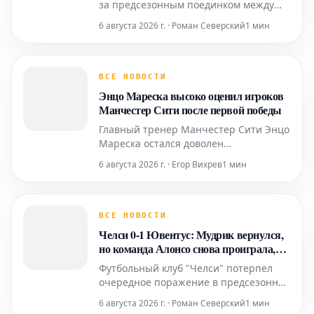
за предсезонным поединком между
сборной звезд K-Лиги и действующим
6 августа 2026 г. · Роман Северский
1 мин
чемпионом английской Премьер-лиги,
Манчестер Сити. Матч завершился со
счетом 3:1 в пользу "горожан",
одержавших первую победу под
ВСЕ НОВОСТИ
руководством нового главного тренера
Энцо Мареска высоко оценил игроков
Энцо Марески. Игра, про
Манчестер Сити после первой победы
Главный тренер Манчестер Сити Энцо
Мареска остался доволен
выступлением своей команды в
6 августа 2026 г. · Егор Вихрев
1 мин
предсезонной победе над сборной
звезд К-лиги.
ВСЕ НОВОСТИ
Челси 0-1 Ювентус: Мудрик вернулся,
но команда Алонсо снова проиграла,
пре-сизонные проблемы продолжаются
Футбольный клуб "Челси" потерпел
очередное поражение в предсезонной
подготовке, уступив "Ювентусу" со
6 августа 2026 г. · Роман Северский
1 мин
счетом 0-1 на стадионе Кай Так в